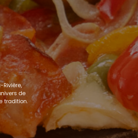
Rivière,
univers de
 tradition.