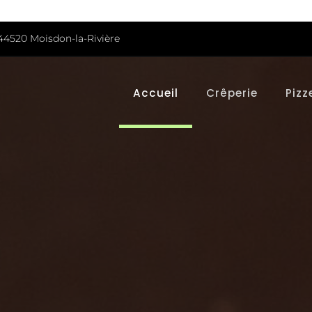
 44520 Moisdon-la-Rivière
Accueil
Crêperie
Pizz