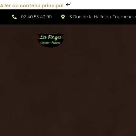
Aller au contenu principal
02 40 55 43 90
3 Rue de la Halle du Fourneau,