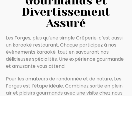
Gourmands et
Divertissement
Assuré
Les Forges, plus qu’une simple Crêperie, c’est aussi
un karaoké restaurant. Chaque participez à nos
événements karaoké, tout en savourant nos
délicieuses spécialités. Une expérience gourmande
et amusante vous attend.
Pour les amateurs de randonnée et de nature, Les
Forges est l’étape idéale. Combinez sortie en plein
air et plaisirs gourmands avec une visite chez nous
pour déguster nos plats faits maison. Que vous
soyez en quête d’un service rapide ou d’une
exploration culinaire, notre Crêperie à Vitré saura
répondre à toutes vos attentes.