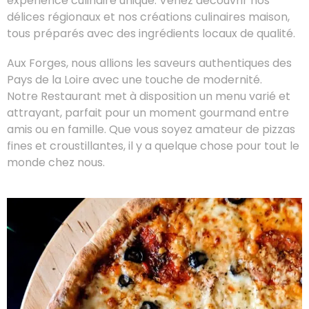
expérience culinaire unique. Venez découvrir nos
délices régionaux et nos créations culinaires maison,
tous préparés avec des ingrédients locaux de qualité.
Aux Forges, nous allions les saveurs authentiques des
Pays de la Loire avec une touche de modernité.
Notre Restaurant met à disposition un menu varié et
attrayant, parfait pour un moment gourmand entre
amis ou en famille. Que vous soyez amateur de pizzas
fines et croustillantes, il y a quelque chose pour tout le
monde chez nous.